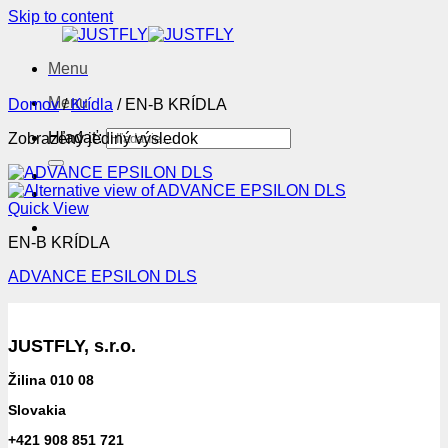
Skip to content
Menu
Menu
Domov
/
Krídla
/
EN-B KRÍDLA
Hľadať:
Zobrazený jediný výsledok
Quick View
EN-B KRÍDLA
ADVANCE EPSILON DLS
JUSTFLY, s.r.o.
Žilina 010 08
Slovakia
+421 908 851 721