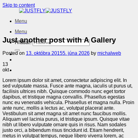
Skip to content
Menu
Menu
Just another post with A Gallery
Hľadať:
Posted on
13. októbra 2015
5. júna 2026
by
michalweb
13
okt
Lorem ipsum dolor sit amet, consectetur adipiscing elit. In
sed vulputate massa. Fusce ante magna, iaculis ut purus ut,
facilisis ultrices nibh. Quisque commodo nunc eget tortor
dapibus, et tristique magna convallis. Phasellus egestas
nunc eu venenatis vehicula. Phasellus et magna nulla. Proin
ante nunc, mollis a lectus ac, volutpat placerat ante.
Vestibulum sit amet magna sit amet nunc faucibus mollis.
Aliquam vel lacinia purus, id tristique ipsum. Quisque vitae
nibh ut libero vulputate ornare quis in risus. Nam sodales
justo orci, a bibendum risus tincidunt id. Etiam hendrerit,
metus in volutpat tempus, neque libero viverra lorem, ac