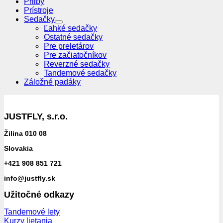
Prilby
Prístroje
Sedačky
Ľahké sedačky
Ostatné sedačky
Pre preletárov
Pre začiatočníkov
Reverzné sedačky
Tandemové sedačky
Záložné padáky
JUSTFLY, s.r.o.
Žilina 010 08
Slovakia
+421 908 851 721
info@justfly.sk
Užitočné odkazy
Tandemové lety
Kurzy lietania