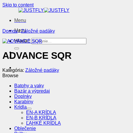
Skip to content
Menu
Menu
Domov
/
Záložné padáky
Hľadať:
ADVANCE SQR
Kategória:
Záložné padáky
Browse
Batohy a vaky
Bazár a výpredaj
Doplnky
Karabíny
Krídla
EN-A KRÍDLA
EN-B KRÍDLA
ĽAHKÉ KRÍDLA
Oblečenie