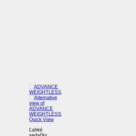
Quick View
Ľahké
sedačky