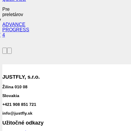
Pre
preletárov
v
ADVANCE
PROGRESS
T
4
JUSTFLY, s.r.o.
Žilina 010 08
Slovakia
+421 908 851 721
info@justfly.sk
Užitočné odkazy