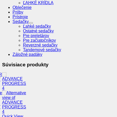
ĽAHKÉ KRÍDLA
Oblečenie
Prilby
Prístroje
Sedačky
Ľahké sedačky
Ostatné sedačky
Pre preletárov
Pre začiatočníkov
Reverzné sedačky
Tandemové sedačky
Záložné padáky
Súvisiace produkty
Quick View