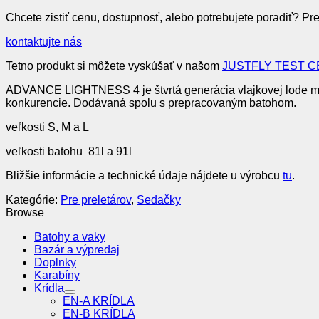
Chcete zistiť cenu, dostupnosť, alebo potrebujete poradiť? Pr
kontaktujte nás
Tetno produkt si môžete vyskúšať v našom
JUSTFLY TEST 
ADVANCE LIGHTNESS 4 je štvrtá generácia vlajkovej lode med
konkurencie. Dodávaná spolu s prepracovaným batohom.
veľkosti S, M a L
veľkosti batohu 81l a 91l
Bližšie informácie a technické údaje nájdete u výrobcu
tu
.
Kategórie:
Pre preletárov
,
Sedačky
Browse
Batohy a vaky
Bazár a výpredaj
Doplnky
Karabíny
Krídla
EN-A KRÍDLA
EN-B KRÍDLA