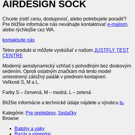
AIRDESIGN SOCK
Chcete zistiť cenu, dostupnosť, alebo potrebujete poradiť?
Pre bližšie informácie nás neváhajte kontaktovať
e-mailom
,
alebo rýchlejšie cez WA.
kontaktujte nás
Tetno produkt si môžete vyskúšať v našom
JUSTFLY TEST
CENTRE
Moderný aerodynamický vzhľad s pohodlným bez doskovým
sedením. Oproti ostatným značkám má tento model
umiestnený záložný padák v prednom kontajneri.
Veľkosti S, M a L.
Farby S – červená, M – modrá, L – zelená
Bližšie informácie a technické údaje nájdete u výrobcu
tu
.
Kategórie:
Pre preletárov
,
Sedačky
Browse
Batohy a vaky
Bazár a výpredaj