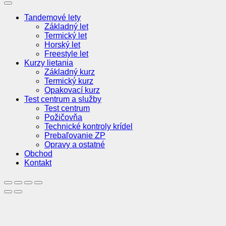
Tandemové lety
Základný let
Termický let
Horský let
Freestyle let
Kurzy lietania
Základný kurz
Termický kurz
Opakovací kurz
Test centrum a služby
Test centrum
Požičovňa
Technické kontroly krídel
Prebaľovanie ZP
Opravy a ostatné
Obchod
Kontakt