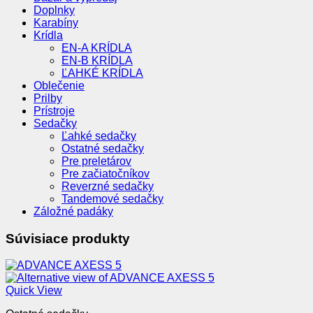
Doplnky
Karabíny
Krídla
EN-A KRÍDLA
EN-B KRÍDLA
ĽAHKÉ KRÍDLA
Oblečenie
Prilby
Prístroje
Sedačky
Ľahké sedačky
Ostatné sedačky
Pre preletárov
Pre začiatočníkov
Reverzné sedačky
Tandemové sedačky
Záložné padáky
Súvisiace produkty
Quick View